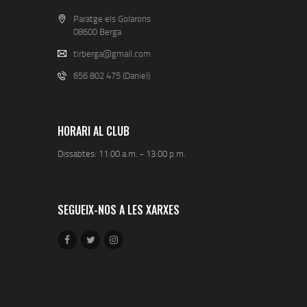
Paratge els Golarons
08600 Berga
tirberga@gmail.com
656 802 475 (Daniel)
HORARI AL CLUB
Dissabtes: 11:00 a.m. - 13:00 p.m.
SEGUEIX-NOS A LES XARXES