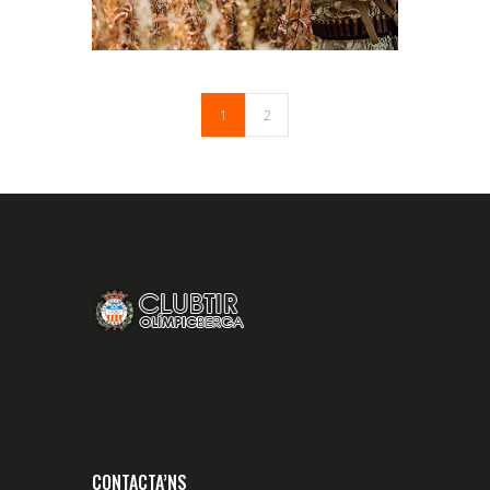
1
2
CONTACTA’NS