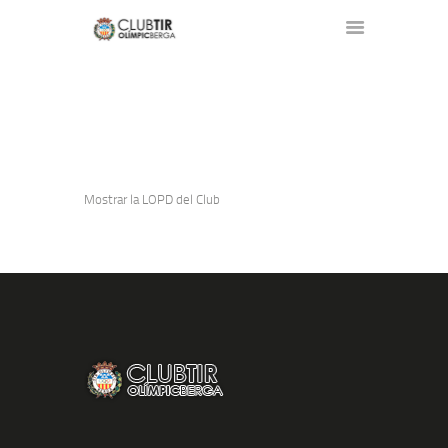
AVÍS LEGAL
INICI
EL CLUB
CALENDARI
Mostrar la LOPD del Club
PREUS 2025
FOTOS
SITUACIÓ I CONTACTE