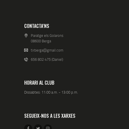
CONTACTA’NS
Paratge els Golarons
08600 Berga
tirberga@gmail.com
656 802 475 (Daniel)
HORARI AL CLUB
Dissabtes: 11:00 a.m. - 13:00 p.m.
SEGUEIX-NOS A LES XARXES